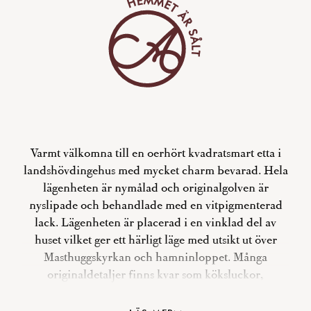
Varmt välkomna till en oerhört kvadratsmart etta i
landshövdingehus med mycket charm bevarad. Hela
lägenheten är nymålad och originalgolven är
nyslipade och behandlade med en vitpigmenterad
lack. Lägenheten är placerad i en vinklad del av
huset vilket ger ett härligt läge med utsikt ut över
Masthuggskyrkan och hamninloppet. Många
originaldetaljer finns kvar som köksluckor,
brädgolv, fönster, lister och slående utsikt såklart.
Här bor du i en mycket stabil förening med en