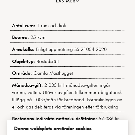
LÄS MER
fantastisk innegård, hobbyrum och gästlägenhet!
Dessutom är man endast några steg från grönskande
Slottsskogen och bara några minuter från ett stort
Antal rum:
1 rum och kök
utbud restauranger och caféer.
Boarea:
25 kvm
Areakälla:
Enligt uppmätning SS 21054:2020
Objekttyp:
Bostadsrätt
Område:
Gamla Masthugget
Månadsavgift:
2 035 kr I månadsavgiften ingår
värme, vatten. Utöver avgiften tillkommer obligatorisk
tillägg på 100kr/mån för bredband. Förbrukningen av
el och gas debiteras via föreningen efter förbrukning.
Bostadens indirekta nettoskuldsättning:
57 036 kr
(Baserat på uppgifter i årsredovisningen för 2023)
Denna webbplats använder cookies