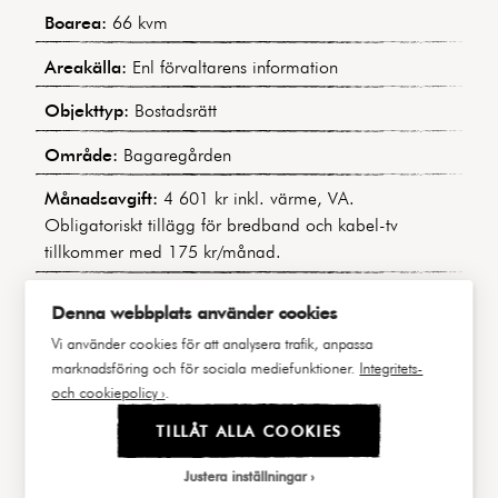
Boarea:
66 kvm
Areakälla:
Enl förvaltarens information
Objekttyp:
Bostadsrätt
Område:
Bagaregården
Månadsavgift:
4 601 kr inkl. värme, VA.
Obligatoriskt tillägg för bredband och kabel-tv
tillkommer med 175 kr/månad.
Bostadens indirekta nettoskuldsättning:
538 817 kr
Denna webbplats använder cookies
Byggnadstyp:
Landshövdingehus
Vi använder cookies för att analysera trafik, anpassa
marknadsföring och för sociala mediefunktioner.
Integritets-
Byggår:
1905
och cookiepolicy ›
.
Våning:
3 av 4
TILLÅT ALLA COOKIES
Hiss:
Nej
Justera inställningar