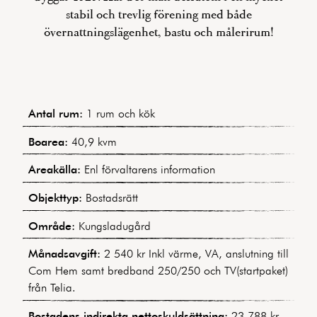
stabil och trevlig förening med både
övernattningslägenhet, bastu och målerirum!
Antal rum:
1 rum och kök
Boarea:
40,9 kvm
Areakälla:
Enl förvaltarens information
Objekttyp:
Bostadsrätt
Område:
Kungsladugård
Månadsavgift:
2 540 kr Inkl värme, VA, anslutning till
Com Hem samt bredband 250/250 och TV(startpaket)
från Telia.
Bostadens indirekta nettoskuldsättning:
23 788 kr