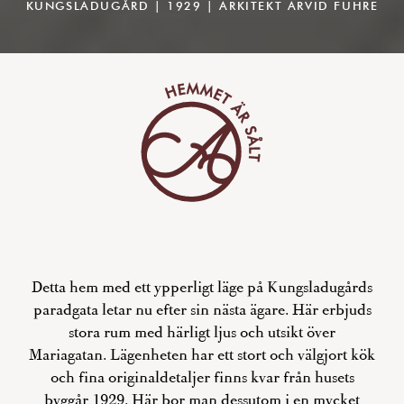
KUNGSLADUGÅRD | 1929 | ARKITEKT ARVID FUHRE
Detta hem med ett ypperligt läge på Kungsladugårds
paradgata letar nu efter sin nästa ägare. Här erbjuds
stora rum med härligt ljus och utsikt över
Mariagatan. Lägenheten har ett stort och välgjort kök
och fina originaldetaljer finns kvar från husets
byggår 1929. Här bor man dessutom i en mycket