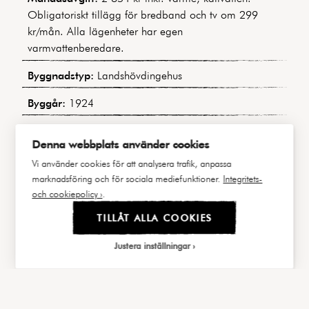
Obligatoriskt tillägg för bredband och tv om 299
kr/mån. Alla lägenheter har egen
varmvattenberedare.
Byggnadstyp:
Landshövdingehus
Byggår:
1924
Våning:
2 av 3
Denna webbplats använder cookies
Hiss:
Nej
Vi använder cookies för att analysera trafik, anpassa
marknadsföring och för sociala mediefunktioner.
Integritets-
Lägenhetsnummer:
21/ LM 1101
och cookiepolicy ›
.
Andel i föreningen:
2,6469%
TILLÅT ALLA COOKIES
Balkong/Uteplats:
Nej
Justera inställningar
P-plats/parkering:
Nej
|||
FAKTA
BILDER
Uppvärmning:
Fjärrvärme
Välj cookies