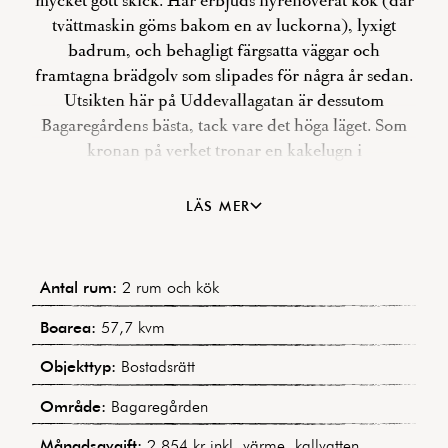
mycket gott skick. Här erbjuds nyrenoverat kök (där
tvättmaskin göms bakom en av luckorna), lyxigt
badrum, och behagligt färgsatta väggar och
framtagna brädgolv som slipades för några år sedan.
Utsikten här på Uddevallagatan är dessutom
Bagaregårdens bästa, tack vare det höga läget. Som
kronan på verket tronar en kakelugn i
vardagsrummet, fullt fungerande och godkänd för
eldning. Föreningen är mycket lågt belånad (endast
LÄS MER
2 798 kr/kvm), och avgifterna är bland de lägre i
området. Den som inte nöjer sig med mindre än
exakt allt blir troligen kittlad av möjligheten att
Antal rum:
2 rum och kök
bygga en stor balkong från köket. Hjärtligt
välkommen på visning!
Boarea:
57,7 kvm
Objekttyp:
Bostadsrätt
Område:
Bagaregården
Månadsavgift:
2 854 kr inkl. värme, kallvatten.